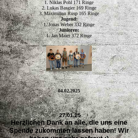
1. Niklas Pohl 171 Ringe
2. Lukas Basgier 169 Ringe
3. Maximilian Rusp 165 Ringe
Jugend:
1. Jonas Weber 332 Ringe
Junioren:
1. Jan Maier 372 Ringe
04.02.2025
27.01.25
Herzlichen Dank an alle, die uns eine
Spende zukommen lassen haben! Wir