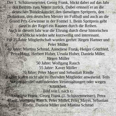
Der 1. Schützenmeister, Georg Frank, blickt dabei auf das Jahr
des Beitritts zum Verein zurück. Dabei erinnert er an die
deutschen Bundeskanzler, den damaligen Spritpreis, den
Dollarkurs, den deutschen Meister im Fußball und auch an die
Grand Prix-Gewinner in der Formel 1. Beim Spritpreis geht
dann in der Regel ein Raunen durch die Reihen.
Auch in diesem Jahr war die Ehrung durch diese historischen
Rückblicke wieder sehr kurzweilig und interessant.
Für 25 Jahre Mitgliedschaft wurden geehrt: Jürgen Hartner und
Peter Müller
40 Jahre: Martina Schmid, Anneliese Frank, Holger Götzfried,
Petra Hagg, Herbert Huber, Ursula Huber, Daniela Miller,
Jürgen Müller
50 Jahre: Wolfgang Rauch
55 Jahre: Xaver Müller
70 Jahre: Peter Mayer und Sebastian Rindle
Leider waren nicht alle zu ehrenden Mitglieder anwesend. Teils
wegen parallel stattfindenden Veranstaltungen oder wegen
Krankheit.
Bild von l. nach r.:
Anneliese Frank, Georg Frank (1. Schützenmeister), Petra
Hagg, Wolfgang Rauch, Peter Müller, Peter Mayer, Sebastian
Rindle, Daniela Miller und Martina Schmid