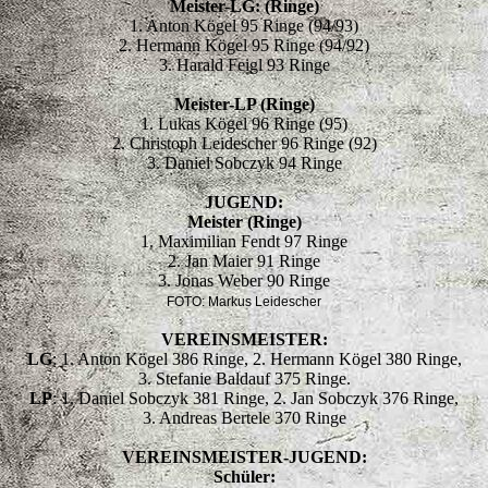
Meister-LG: (Ringe)
1. Anton Kögel 95 Ringe (94/93)
2. Hermann Kögel 95 Ringe (94/92)
3. Harald Feigl 93 Ringe
Meister-LP (Ringe)
1. Lukas Kögel 96 Ringe (95)
2. Christoph Leidescher 96 Ringe (92)
3. Daniel Sobczyk 94 Ringe
JUGEND:
Meister (Ringe)
1. Maximilian Fendt 97 Ringe
2. Jan Maier 91 Ringe
3. Jonas Weber 90 Ringe
FOTO: Markus Leidescher
VEREINSMEISTER:
LG
: 1. Anton Kögel 386 Ringe, 2. Hermann Kögel 380 Ringe,
3. Stefanie Baldauf 375 Ringe.
LP
: 1. Daniel Sobczyk 381 Ringe, 2. Jan Sobczyk 376 Ringe,
3. Andreas Bertele 370 Ringe
VEREINSMEISTER-JUGEND:
Schüler: