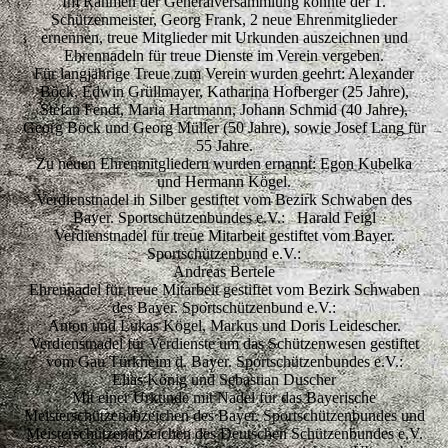
Im Rahmen der Generalversammlung konnte der 1.
Schützenmeister, Georg Frank, 2 neue Ehrenmitglieder
ernennen, treue Mitglieder mit Urkunden auszeichnen und
Ehrennadeln für treue Dienste im Verein vergeben.
Für langjährige Treue zum Verein wurden geehrt: Alexander
Böck, Edwin Grüllmayer, Katharina Hofberger (25 Jahre),
Stefan Fendt, Maria Hartmann, Johann Schmid (40 Jahre),
Georg Böck und Georg Müller (50 Jahre), sowie Josef Lang für
55 Jahre.
Zu neuen Ehrenmitgliedern wurden ernannt: Egon Kubelka
und Hermann Kögel.
Verdienstnadel in Silber gestiftet vom Bezirk Schwaben des
Bayer. Sportschützenbundes e.V.: Harald Feigl
Verdienstnadel für treue Mitarbeit gestiftet vom Bayer.
Sportschützenbund e.V.:
Andreas Bertele
Ehrennadel für treue Mitarbeit gestiftet vom Bezirk Schwaben
des Bayer. Sportschützenbund e.V.:
Anton und Lukas Kögel, Markus und Doris Leidescher.
Verdienstnadel für Verdienste um das Schützenwesen gestiftet
vom Gau Türkheim d. Bayer. Sportschützenbundes e.V.:
Elias König und Sebastian Duscher
Mit einer Urkunde mit Nadel für das Bayerische
Meisterschützenabzeichen des Bayer. Sportschützenbundes und
Meisterschützenabzeichen des Deutschen Schützenbundes e.V.