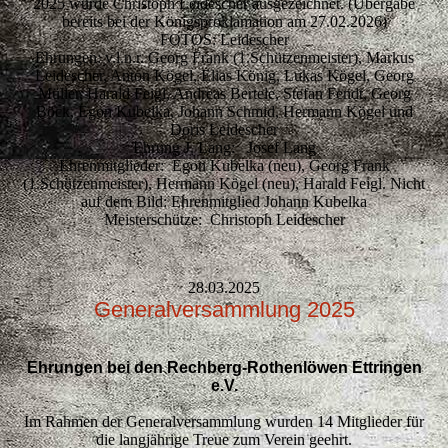
2025 wurde Christoph Leidescher ausgezeichnet. (Übergabe
bereits bei der Königsproklamation am 27.02.2026)
FOTOS: Leidescher
Ehrungen: v.l.n.r. Georg Frank (1.Schützenmeister), Markus
Leidescher, Anton Kögel, Elias König, Lukas Kögel, Georg
Müller, Harald Feigl, Andreas Bertele, Stefan Fendt, Georg
Böck, Egon Kubelka, Johann Schmid, Hermann Kögel und
Doris Leidescher
Ehrung J. Lang: Josef Lang
Ehrenmitglieder: Egon Kubelka (neu), Georg Frank
(1.Schützenmeister), Hermann Kögel (neu), Harald Feigl. Nicht
auf dem Bild: Ehrenmitglied Johann Kubelka
Meisterschütze: Christoph Leidescher
28.03.2025
Generalversammlung 2025
Ehrungen bei den Rechberg-Rothenlöwen Ettringen
e.V.
Im Rahmen der Generalversammlung wurden 14 Mitglieder für
die langjährige Treue zum Verein geehrt.