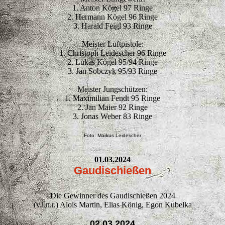
1. Anton Kögel 97 Ringe
2. Hermann Kögel 96 Ringe
3. Harald Feigl 93 Ringe
Meister Luftpistole:
1. Christoph Leidescher 96 Ringe
2. Lukas Kögel 95/94 Ringe
3. Jan Sobczyk 95/93 Ringe
Meister Jungschützen:
1. Maximilian Fendt 95 Ringe
2. Jan Maier 92 Ringe
3. Jonas Weber 83 Ringe
Foto: Markus Leidescher
01.03.2024
Gaudischießen
Die Gewinner des Gaudischießen 2024
(v.l.n.r.) Alois Martin, Elias König, Egon Kubelka
02.03.2024