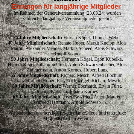
Ehrungen für langjährige Mitglieder
Im Rahmen der Generalversammlung (23.03.24) wurden
zahlreiche langjährige Vereinsmitglieder geehrt.
25 Jahre Mitgliedschaft:
Florian Kögel, Thomas Weber
40 Jahre Mitgliedschaft:
Renate Huber, Margit Kneipp, Alois
Martin, Alexander Mendel, Markus Scheed, Alois Schwarz,
Rudolf Senner
50 Jahre Mitgliedschaft:
Hermann Kögel, Egon Kubelka,
Helmut Rüger, Johann Schmid, Anton Schwarzenbacher, Alois
Zimmermann, Anton Kornes, Hubert Lang
55 Jahre Mitgliedschaft:
Richard Mesch, Alfred Blochum,
Franz Hartner, Hubert Rid, Erich Kögel, Richard Mesch
60 Jahre Mitgliedschaft:
Werner Eberhardt, Erwin Fürst,
Johann Kubelka, Johann Kornes
65 Jahre Mitgliedschaft
: Josef Götzfried, Anton Maurer,
Wilfried Hartmann, Arnold Schwab
Wir bedanken uns herzlich für eure lange, treue und tatkräftige
Mitgliedschaft im Verein!