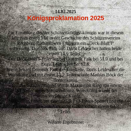
14.02.2025
Königsproklamation 2025
Zur Ermittlung des/der Schützenkönigs/-königin war in diesem
Jahr zum ersten Mal in der Geschichte des Schützenvereins
Rechberg-Rothenlöwen Ettringen ein „Deck-Blatt’l“
notwendig. Dominik Falk und Doris Leidescher hatten beide
einen 14,9 Teiler.
Der Deck-Blatt’l-Teiler lag bei Dominik Falk bei 51,0 und bei
Doris Leidescher bei 62,6.
Somit bekam Dominik Falk die Talerkette, Doris Leidescher die
Wurstkette und mit einem 15,2 Teiler wurde Mathias Böck der
Brezenkönig.
Bei der Schützenjugend wurde Maximilian Rusp mit einem
33,1 Teiler neuer Schützenkönig. Wurstkönig wurde der
vorjährige König,
Maximilian Fendt, mit einem 25,0 T (3-Jahres-Sperre) und die
Riesenbreze gewann Alexander Götzfried mit einem 63,9
Teiler.
Weitere Ergebnisse: