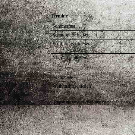
Termine
Sommerfest
Schnupperschießen
Eröffnungsschießen
Nikolausschießen
Nikolausfeier
Weihnachtsschießen
(Termine die unterstrichen sind beinhalten einen 
.