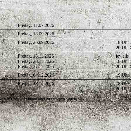
Freitag, 17.07.2026
Freitag, 18.09.2026
Freitag, 25.09.2026
18 Uhr 
20 Uhr 
Freitag, 13.11.2026
jeweils
Freitag, 20.11.2026
18 Uhr 
Freitag, 27.11.2026
20 Uhr 
Freitag, 04.12.2026
19 Uhr
Freitag, 18.12.2026
18 Uhr 
20 Uhr 
Link zum Datei-Download oder zu externen Seiten)