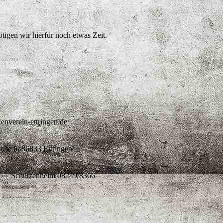
tigen wir hierfür noch etwas Zeit.
verein-ettringen.de
ße 6, 86833 Ettringen
Schützenheim 08249/8366