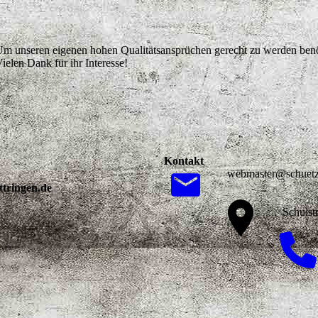
e. Um unseren eigenen hohen Qualitätsansprüchen gerecht zu werden benö
ielen Dank für ihr Interesse!
Kontakt
webmaster@schuetzen
ttringen.de
Schulstra